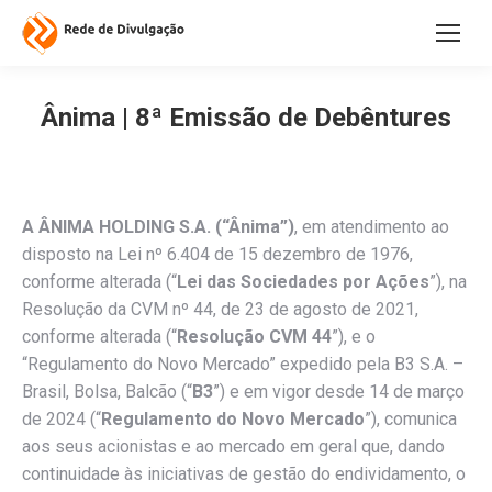
Ânima | 8ª Emissão de Debêntures
A ÂNIMA HOLDING S.A.
(“Ânima”)
, em atendimento ao
disposto na Lei nº 6.404 de 15 dezembro de 1976,
conforme alterada (“
Lei das Sociedades por Ações
”), na
Resolução da CVM nº 44, de 23 de agosto de 2021,
conforme alterada (“
Resolução CVM 44
”), e o
“Regulamento do Novo Mercado” expedido pela B3 S.A. –
Brasil, Bolsa, Balcão (“
B3
”) e em vigor desde 14 de março
de 2024 (“
Regulamento do Novo Mercado
”), comunica
aos seus acionistas e ao mercado em geral que, dando
continuidade às iniciativas de gestão do endividamento, o