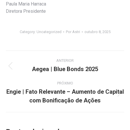
Paula Maria Harraca
Diretora Presidente
Category:
Uncategorized
Por
Astri
outubro 8, 2025
Navegação
ANTERIOR
de
Aegea | Blue Bonds 2025
Post
anterior:
post:
PRÓXIMO
Engie | Fato Relevante – Aumento de Capital
Próximo
com Bonificação de Ações
post: