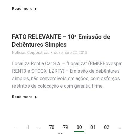
Read more
FATO RELEVANTE – 10ª Emissão de
Debêntures Simples
Notícias Corporativas
dezembro 22, 2015
Localiza Rent a Car S.A. – “Localiza” (BM&FBovespa:
RENT3 e OTCQX: LZRFY) – Emissão de debêntures
simples, não conversíveis em ações, com esforços
restritos de colocação e com garantia firme.
Read more
←
1
…
78
79
80
81
82
…