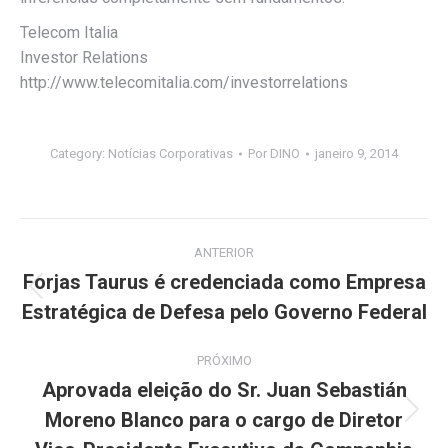
Telecom Italia
Investor Relations
http://www.telecomitalia.com/investorrelations
Category:
Notícias Corporativas
Por
DINO
janeiro 9, 2014
Navegação
ANTERIOR
de
Forjas Taurus é credenciada como Empresa
Post
Estratégica de Defesa pelo Governo Federal
post:
anterior:
PRÓXIMO
Aprovada eleição do Sr. Juan Sebastián
Moreno Blanco para o cargo de Diretor
Próximo
post: