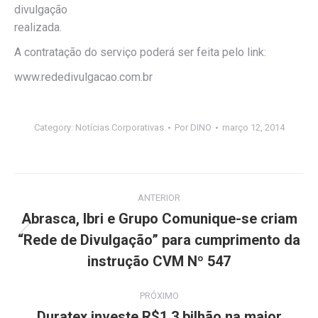
divulgação
realizada.
A contratação do serviço poderá ser feita pelo link:
www.rededivulgacao.com.br
Category:
Notícias Corporativas
Por
DINO
março 12, 2014
Navegação
ANTERIOR
de
Abrasca, Ibri e Grupo Comunique-se criam
“Rede de Divulgação” para cumprimento da
Post
post:
anterior:
instrução CVM Nº 547
PRÓXIMO
Duratex investe R$1,3 bilhão na maior