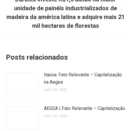
unidade de painéis industrializados de
Próximo
madeira da américa latina e adquire mais 21
post:
mil hectares de florestas
Posts relacionados
Itaúsa: Fato Relevante – Capitalização
na Aegea
julho 28, 2026
AEGEA | Fato Relevante – Capitalização
julho 28, 2026