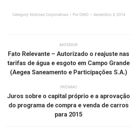
Category:
Notícias Corporativas
Por
DINO
dezembro 4, 2014
Navegação
ANTERIOR
de
Fato Relevante – Autorizado o reajuste nas
tarifas de água e esgoto em Campo Grande
Post
post:
anterior:
(Aegea Saneamento e Participações S.A.)
PRÓXIMO
Juros sobre o capital próprio e a aprovação
do programa de compra e venda de carros
Próximo
post:
para 2015