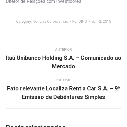
Diretor de Relações com Investidores
Category:
Notícias Corporativas
Por
DINO
abril 2, 2015
Navegação
ANTERIOR
de
Itaú Unibanco Holding S.A. – Comunicado ao
Post
Mercado
post:
anterior:
PRÓXIMO
Fato relevante Localiza Rent a Car S.A. – 9ª
Próximo
Emissão de Debêntures Simples
post: