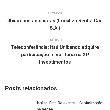
Navegação
ANTERIOR
de
Aviso aos acionistas (Localiza Rent a Car
Post
S.A.)
post:
anterior:
PRÓXIMO
Teleconferência: Itaú Unibanco adquire
participação minoritária na XP
Próximo
post:
Investimentos
Posts relacionados
Itaúsa: Fato Relevante – Capitalização
na Aegea