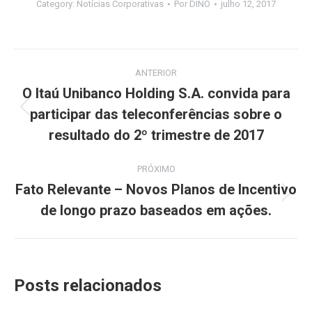
Category:
Notícias Corporativas
Por
DINO
julho 12, 2017
Navegação
ANTERIOR
de
O Itaú Unibanco Holding S.A. convida para
participar das teleconferências sobre o
Post
post:
anterior:
resultado do 2º trimestre de 2017
PRÓXIMO
Fato Relevante – Novos Planos de Incentivo
Próximo
de longo prazo baseados em ações.
post:
Posts relacionados