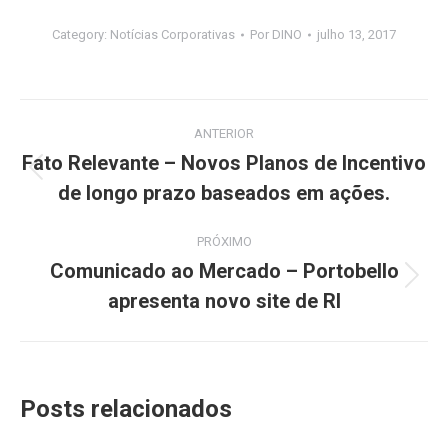
Category:
Notícias Corporativas
Por
DINO
julho 13, 2017
Navegação
ANTERIOR
de
Fato Relevante – Novos Planos de Incentivo
Post
de longo prazo baseados em ações.
post:
anterior:
PRÓXIMO
Comunicado ao Mercado – Portobello
Próximo
apresenta novo site de RI
post:
Posts relacionados