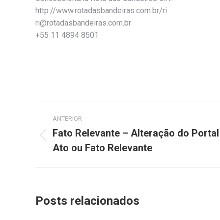
http://www.rotadasbandeiras.com.br/ri
ri@rotadasbandeiras.com.br
+55 11 4894 8501
Navegação
ANTERIOR
de
Fato Relevante – Alteração do Portal
Post
Ato ou Fato Relevante
post:
anterior:
Posts relacionados