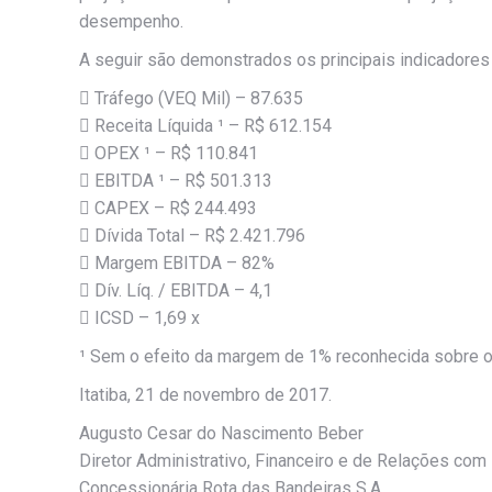
desempenho.
A seguir são demonstrados os principais indicadores
 Tráfego (VEQ Mil) – 87.635
 Receita Líquida ¹ – R$ 612.154
 OPEX ¹ – R$ 110.841
 EBITDA ¹ – R$ 501.313
 CAPEX – R$ 244.493
 Dívida Total – R$ 2.421.796
 Margem EBITDA – 82%
 Dív. Líq. / EBITDA – 4,1
 ICSD – 1,69 x
¹ Sem o efeito da margem de 1% reconhecida sobre os
Itatiba, 21 de novembro de 2017.
Augusto Cesar do Nascimento Beber
Diretor Administrativo, Financeiro e de Relações com 
Concessionária Rota das Bandeiras S.A.