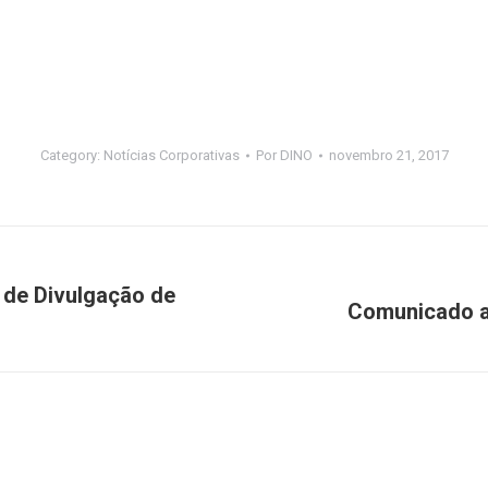
Category:
Notícias Corporativas
Por
DINO
novembro 21, 2017
 de Divulgação de
Comunicado ao
Próximo
post: