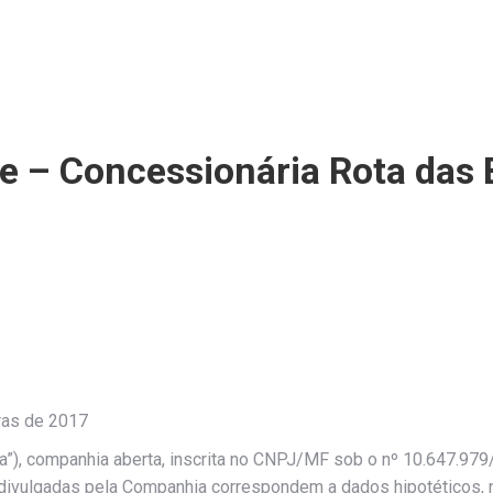
e – Concessionária Rota das
ras de 2017
”), companhia aberta, inscrita no CNPJ/MF sob o nº 10.647.979/
s divulgadas pela Companhia correspondem a dados hipotéticos, 