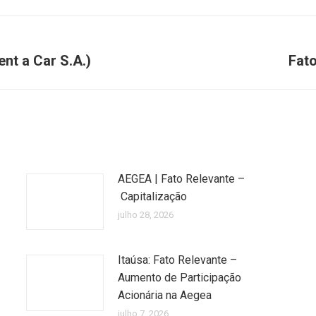
nt a Car S.A.)
Fato
Próximo
post:
AEGEA | Fato Relevante –
Capitalização
julho 28, 2026
Itaúsa: Fato Relevante –
Aumento de Participação
Acionária na Aegea
julho 7, 2026