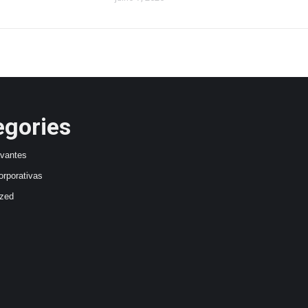
egories
avantes
orporativas
ized