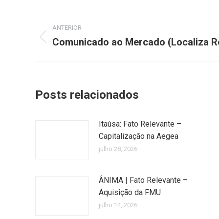
Navegação
ANTERIOR
de
Comunicado ao Mercado (Localiza Re
Post
anterior:
post:
Posts relacionados
Itaúsa: Fato Relevante –
Capitalização na Aegea
julho 28, 2026
ÂNIMA | Fato Relevante –
Aquisição da FMU
julho 14, 2026