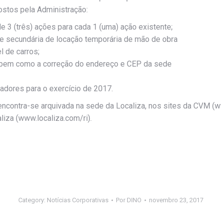
ostos pela Administração:
3 (três) ações para cada 1 (uma) ação existente;
de secundária de locação temporária de mão de obra
l de carros;
s, bem como a correção do endereço e CEP da sede
radores para o exercício de 2017.
za encontra-se arquivada na sede da Localiza, nos sites da CV
iza (www.localiza.com/ri).
Category:
Notícias Corporativas
Por
DINO
novembro 23, 2017