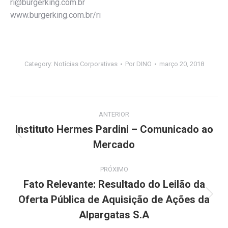
ri@burgerking.com.br
www.burgerking.com.br/ri
Category:
Notícias Corporativas
Por
DINO
março 20, 2018
Navegação
ANTERIOR
de
Instituto Hermes Pardini – Comunicado ao
Post
Mercado
post:
anterior:
PRÓXIMO
Fato Relevante: Resultado do Leilão da
Oferta Pública de Aquisição de Ações da
Próximo
post:
Alpargatas S.A