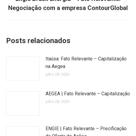
Próximo
Negociação com a empresa ContourGlobal
post:
Posts relacionados
Itaúsa: Fato Relevante – Capitalização
na Aegea
julho 28, 2026
AEGEA | Fato Relevante – Capitalização
julho 28, 2026
ENGIE | Fato Relevante – Precificação