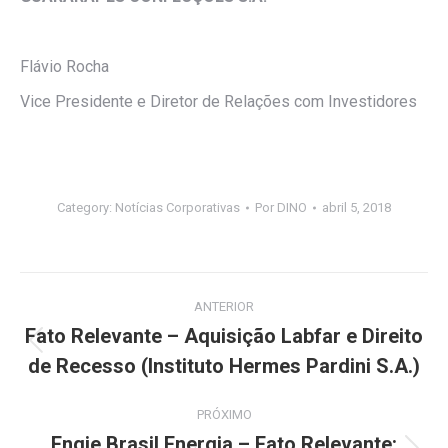
Flávio Rocha
Vice Presidente e Diretor de Relações com Investidores
Category:
Notícias Corporativas
Por
DINO
abril 5, 2018
Navegação
ANTERIOR
de
Fato Relevante – Aquisição Labfar e Direito
Post
de Recesso (Instituto Hermes Pardini S.A.)
post:
anterior:
PRÓXIMO
Engie Brasil Energia – Fato Relevante: