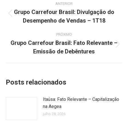
ANTERIOR
de
Grupo Carrefour Brasil: Divulgação do
Post
Desempenho de Vendas – 1T18
post:
anterior:
PRÓXIMO
Grupo Carrefour Brasil: Fato Relevante –
Próximo
Emissão de Debêntures
post:
Posts relacionados
Itaúsa: Fato Relevante – Capitalização
na Aegea
julho 28, 2026