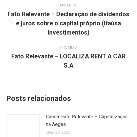
Navegação
ANTERIOR
de
Fato Relevante – Declaração de dividendos
e juros sobre o capital próprio (Itaúsa
Post
post:
anterior:
Investimentos)
PRÓXIMO
Fato Relevante – LOCALIZA RENT A CAR
Próximo
S.A
post:
Posts relacionados
Itaúsa: Fato Relevante – Capitalização
na Aegea
julho 28, 2026