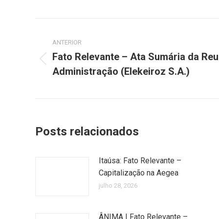
Navegação
ANTERIOR
de
Fato Relevante – Ata Sumária da Re
Post
post:
Administração (Elekeiroz S.A.)
anterior:
Posts relacionados
Itaúsa: Fato Relevante –
Capitalização na Aegea
julho 28, 2026
ÂNIMA | Fato Relevante –