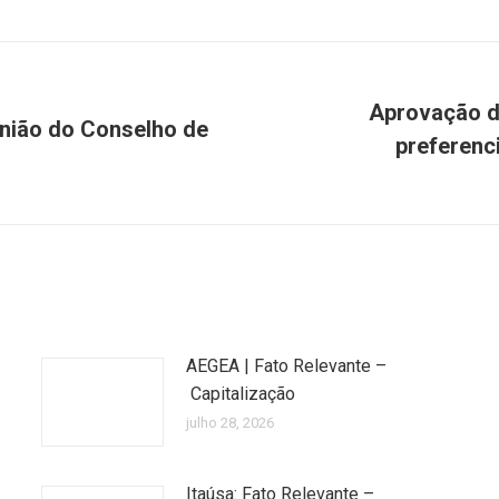
Aprovação d
união do Conselho de
preferenc
Próximo
post:
AEGEA | Fato Relevante –
Capitalização
julho 28, 2026
Itaúsa: Fato Relevante –