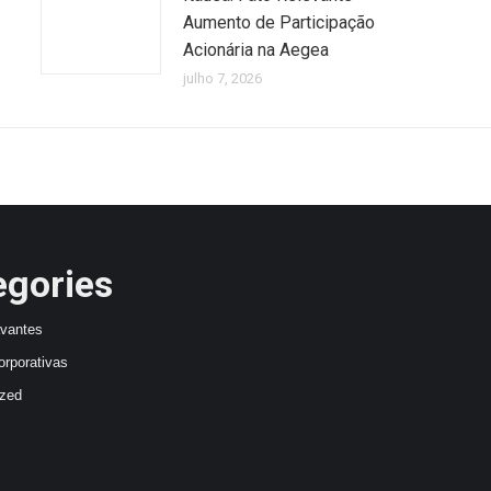
Aumento de Participação
Acionária na Aegea
julho 7, 2026
egories
avantes
orporativas
ized