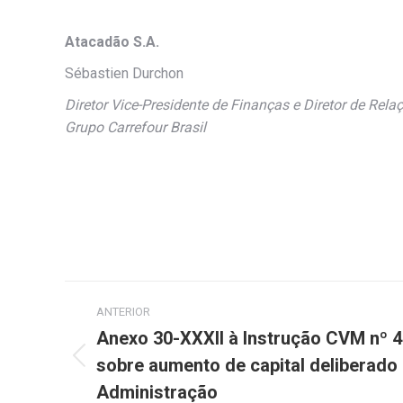
Atacadão S.A.
Sébastien Durchon
Diretor Vice-Presidente de Finanças e Diretor de Rel
Grupo Carrefour Brasil
Navegação
ANTERIOR
de
Anexo 30-XXXII à Instrução CVM nº
sobre aumento de capital deliberado
Post
post:
anterior:
Administração