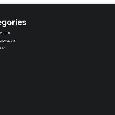
egories
avantes
orporativas
ized