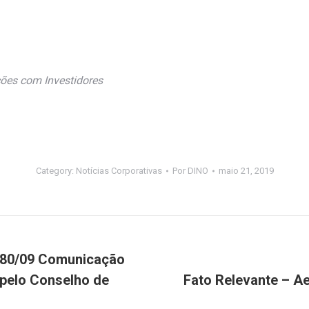
ações com Investidores
Category:
Notícias Corporativas
Por
DINO
maio 21, 2019
 480/09 Comunicação
 pelo Conselho de
Fato Relevante – A
Próximo
post: