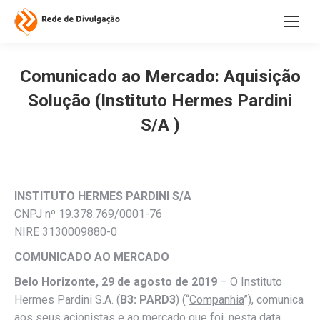
Comunicado ao Mercado: Aquisição
Solução (Instituto Hermes Pardini
S/A )
INSTITUTO HERMES PARDINI S/A
CNPJ nº 19.378.769/0001-76
NIRE 3130009880-0
COMUNICADO AO MERCADO
Belo Horizonte, 29 de agosto de 2019
– O Instituto
Hermes Pardini S.A. (
B3: PARD3
) (“
Companhia
”), comunica
aos seus acionistas e ao mercado que foi, nesta data,