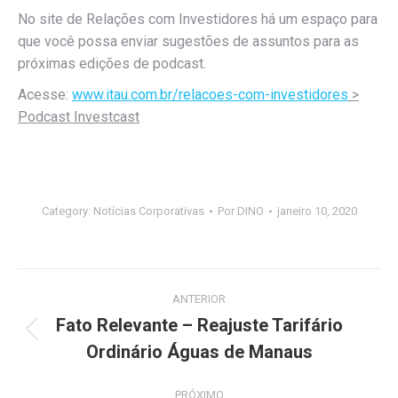
No site de Relações com Investidores há um espaço para
que você possa enviar sugestões de assuntos para as
próximas edições de podcast.
Acesse:
www.itau.com.br/relacoes-com-
investidores
>
Podcast Investcast
Category:
Notícias Corporativas
Por
DINO
janeiro 10, 2020
Navegação
ANTERIOR
de
Fato Relevante – Reajuste Tarifário
Post
Ordinário Águas de Manaus
post:
anterior:
PRÓXIMO