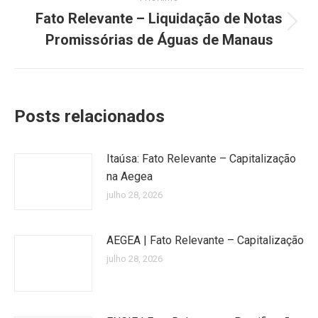
Fato Relevante – Liquidação de Notas
Próximo
Promissórias de Águas de Manaus
post:
Posts relacionados
Itaúsa: Fato Relevante – Capitalização
na Aegea
julho 28, 2026
AEGEA | Fato Relevante – Capitalização
julho 28, 2026