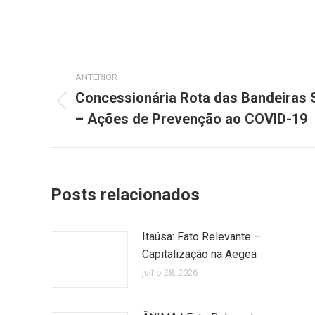
Navegação
ANTERIOR
de
Concessionária Rota das Bandeiras S
Post
– Ações de Prevenção ao COVID-19
post:
anterior:
Posts relacionados
Itaúsa: Fato Relevante –
Capitalização na Aegea
julho 28, 2026