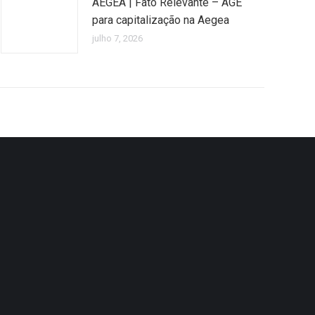
AEGEA | Fato Relevante – AGE
para capitalização na Aegea
julho 7, 2026