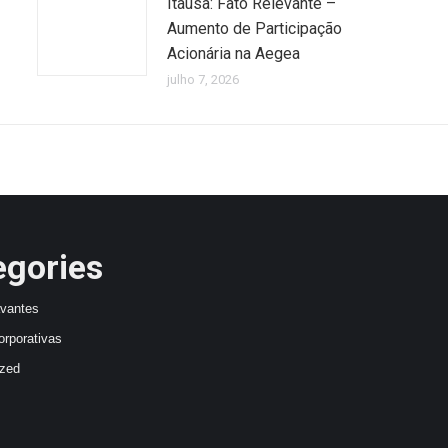
Itaúsa: Fato Relevante –
Aumento de Participação
Acionária na Aegea
julho 7, 2026
egories
avantes
orporativas
ized