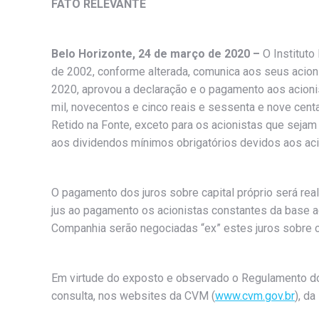
FATO RELEVANTE
Belo Horizonte, 24 de março de 2020
–
O Instituto
de 2002, conforme alterada, comunica aos seus acion
2020, aprovou a declaração e o pagamento aos acionist
mil, novecentos e cinco reais e sessenta e nove ce
Retido na Fonte, exceto para os acionistas que sejam
aos dividendos mínimos obrigatórios devidos aos ac
O pagamento dos juros sobre capital próprio será real
jus ao pagamento os acionistas constantes da base a
Companhia serão negociadas “ex” estes juros sobre ca
Em virtude do exposto e observado o Regulamento do 
consulta, nos websites da CVM (
www.cvm.gov.br
), da