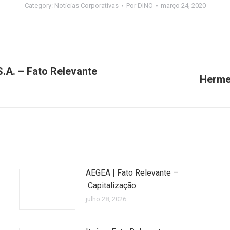
Category:
Notícias Corporativas
Por
DINO
março 24, 2020
.A. – Fato Relevante
Hermes
Próximo
post:
AEGEA | Fato Relevante –
Capitalização
julho 28, 2026