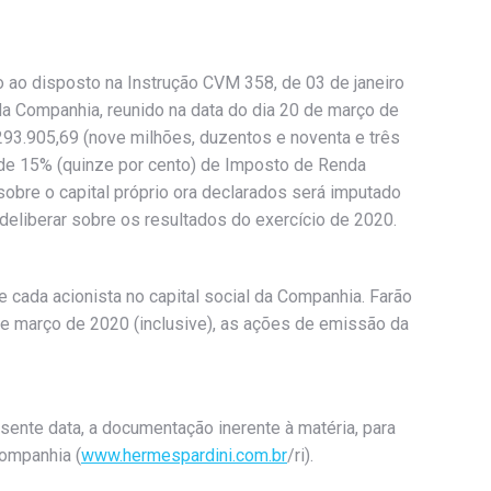
o ao disposto na Instrução CVM 358, de 03 de janeiro
a Companhia, reunido na data do dia 20 de março de
.293.905,69 (nove milhões, duzentos e noventa e três
 de 15% (quinze por cento) de Imposto de Renda
sobre o capital próprio ora declarados será imputado
eliberar sobre os resultados do exercício de 2020.
e cada acionista no capital social da Companhia. Farão
de março de 2020 (inclusive), as ações de emissão da
ente data, a documentação inerente à matéria, para
Companhia (
www.hermespardini.com.br
/ri).