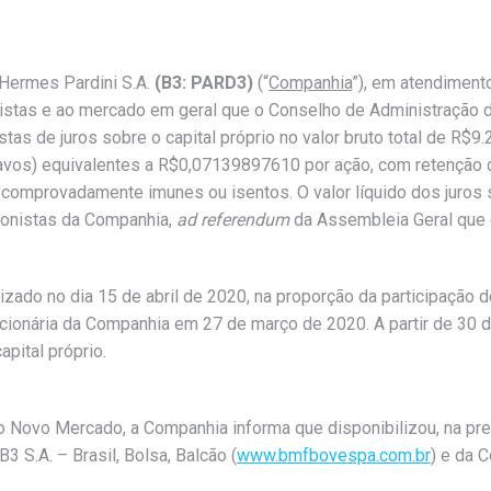
 Hermes Pardini S.A.
(B3: PARD3)
(“
Companhia
”), em atendiment
istas e ao mercado em geral que o Conselho de Administração d
as de juros sobre o capital próprio no valor bruto total de R$9
ntavos) equivalentes a R$0,07139897610 por ação, com retenção
 comprovadamente imunes ou isentos. O valor líquido dos juros 
ionistas da Companhia,
ad referendum
da Assembleia Geral que d
izado no dia 15 de abril de 2020, na proporção da participação d
cionária da Companhia em 27 de março de 2020. A partir de 30 
pital próprio.
Novo Mercado, a Companhia informa que disponibilizou, na pres
 B3 S.A. – Brasil, Bolsa, Balcão (
www.bmfbovespa.com.br
) e da 