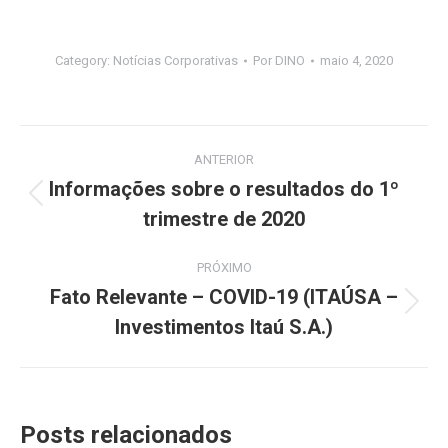
Category:
Notícias Corporativas
Por
DINO
maio 4, 2020
Navegação
ANTERIOR
de
Informações sobre o resultados do 1º
Post
trimestre de 2020
post:
anterior:
PRÓXIMO
Fato Relevante – COVID-19 (ITAÚSA –
Próximo
Investimentos Itaú S.A.)
post:
Posts relacionados