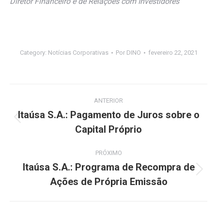
Diretor Financeiro e de Relações com Investidores
Category:
Notícias Corporativas
Por
DINO
fevereiro 22, 2021
Navegação
ANTERIOR
de
Itaúsa S.A.: Pagamento de Juros sobre o
Post
Capital Próprio
post:
anterior:
PRÓXIMO
Itaúsa S.A.: Programa de Recompra de
Próximo
Ações de Própria Emissão
post: