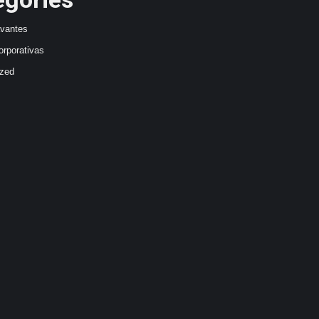
avantes
orporativas
ized