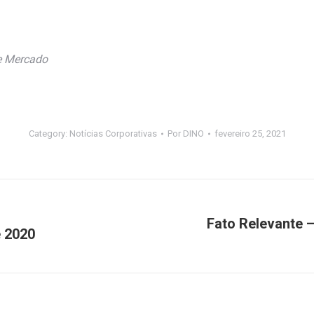
de Mercado
Category:
Notícias Corporativas
Por
DINO
fevereiro 25, 2021
Fato Relevante –
e 2020
Próximo
post: