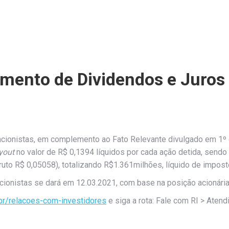
mento de Dividendos e Juros 
cionistas, em complemento ao Fato Relevante divulgado em 1º 
yout
no valor de R$ 0,1394 líquidos por cada ação detida, sendo
(bruto R$ 0,05058), totalizando R$1.361milhões, líquido de impost
onistas se dará em 12.03.2021, com base na posição acionária f
br/relacoes-com-investidores
e siga a rota: Fale com RI > Atend