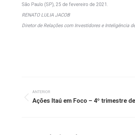
São Paulo (SP), 25 de fevereiro de 2021.
RENATO LULIA JACOB
Diretor de Relações com Investidores e Inteligência 
Navegação
ANTERIOR
de
Ações Itaú em Foco – 4º trimestre d
Post
post:
anterior: