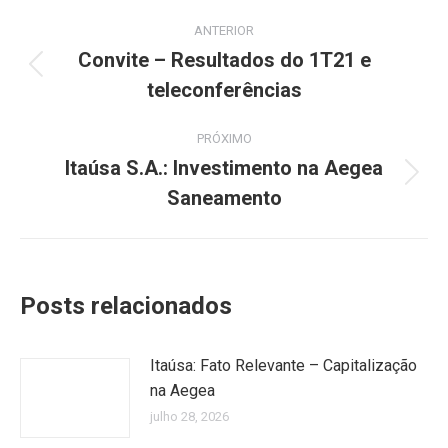
Navegação
ANTERIOR
de
Convite – Resultados do 1T21 e
Post
teleconferências
post:
anterior:
PRÓXIMO
Itaúsa S.A.: Investimento na Aegea
Próximo
Saneamento
post:
Posts relacionados
Itaúsa: Fato Relevante – Capitalização
na Aegea
julho 28, 2026