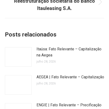
Reestruturação societária do Banco
Próximo
Itauleasing S.A.
post:
Posts relacionados
Itaúsa: Fato Relevante – Capitalização
na Aegea
julho 28, 2026
AEGEA | Fato Relevante – Capitalização
julho 28, 2026
ENGIE | Fato Relevante – Precificação