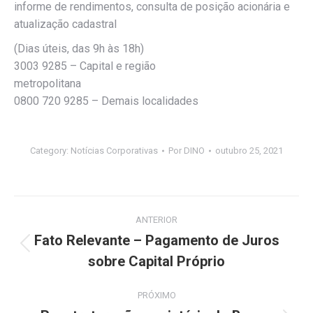
informe de rendimentos, consulta de posição acionária e
atualização cadastral
(Dias úteis, das 9h às 18h)
3003 9285 – Capital e região
metropolitana
0800 720 9285 – Demais localidades
Category:
Notícias Corporativas
Por
DINO
outubro 25, 2021
Navegação
ANTERIOR
de
Fato Relevante – Pagamento de Juros
Post
sobre Capital Próprio
post:
anterior:
PRÓXIMO