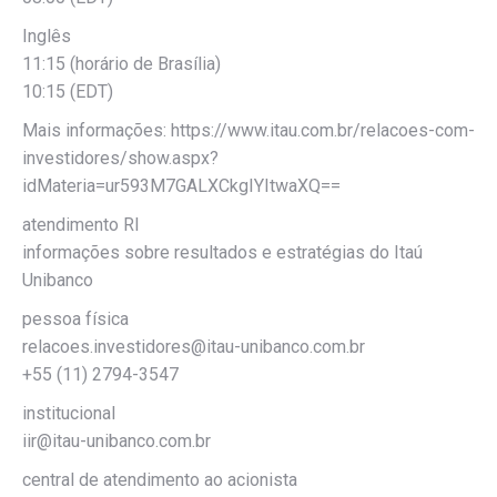
Inglês
11:15 (horário de Brasília)
10:15 (EDT)
Mais informações: https://www.itau.com.br/relacoes-com-
investidores/show.aspx?
idMateria=ur593M7GALXCkgIYItwaXQ==
atendimento RI
informações sobre resultados e estratégias do Itaú
Unibanco
pessoa física
relacoes.investidores@itau-unibanco.com.br
+55 (11) 2794-3547
institucional
iir@itau-unibanco.com.br
central de atendimento ao acionista