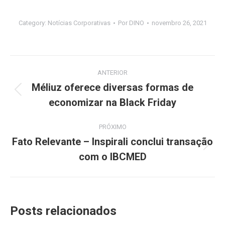
Category:
Notícias Corporativas
Por
DINO
novembro 26, 2021
Navegação
ANTERIOR
de
Méliuz oferece diversas formas de
Post
economizar na Black Friday
post:
anterior:
PRÓXIMO
Fato Relevante – Inspirali conclui transação
Próximo
com o IBCMED
post:
Posts relacionados