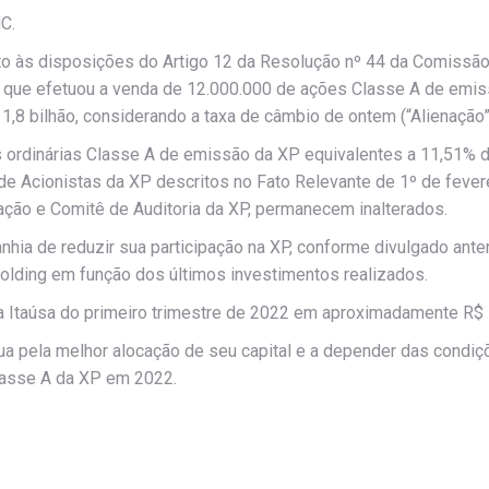
C.
nto às disposições do Artigo 12 da Resolução nº 44 da Comissão
 que efetuou a venda de 12.000.000 de ações Classe A de emiss
 1,8 bilhão, considerando a taxa de câmbio de ontem (“Alienação”
 ordinárias Classe A de emissão da XP equivalentes a 11,51% do 
e Acionistas da XP descritos no Fato Relevante de 1º de fevere
ação e Comitê de Auditoria da XP, permanecem inalterados.
ia de reduzir sua participação na XP, conforme divulgado anteri
lding em função dos últimos investimentos realizados.
 Itaúsa do primeiro trimestre de 2022 em aproximadamente R$ 1,
ua pela melhor alocação de seu capital e a depender das condiç
lasse A da XP em 2022.