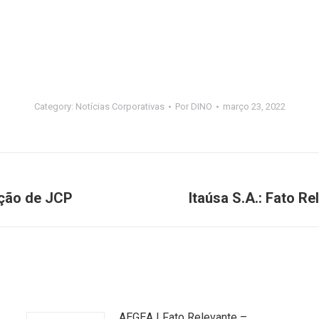
Category:
Notícias Corporativas
Por
DINO
março 23, 2022
ação de JCP
Itaúsa S.A.: Fato R
Próximo
post:
AEGEA | Fato Relevante –