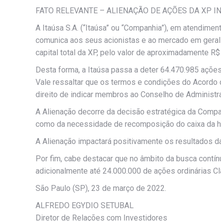
FATO RELEVANTE – ALIENAÇÃO DE AÇÕES DA XP IN
A Itaúsa S.A. (“Itaúsa” ou “Companhia”), em atendime
comunica aos seus acionistas e ao mercado em geral
capital total da XP, pelo valor de aproximadamente R$
Desta forma, a Itaúsa passa a deter 64.470.985 ações
Vale ressaltar que os termos e condições do Acordo d
direito de indicar membros ao Conselho de Administr
A Alienação decorre da decisão estratégica da Companh
como da necessidade de recomposição do caixa da ho
A Alienação impactará positivamente os resultados da
Por fim, cabe destacar que no âmbito da busca contín
adicionalmente até 24.000.000 de ações ordinárias C
São Paulo (SP), 23 de março de 2022.
ALFREDO EGYDIO SETUBAL
Diretor de Relações com Investidores