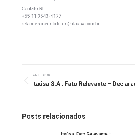
Contato RI
+55 11 3543-4177
relacoes.investidores@itausa.com.br
Navegação
ANTERIOR
de
Itaúsa S.A.: Fato Relevante – Declar
Post
anterior:
post:
Posts relacionados
Itaúsa: Fato Relevante –