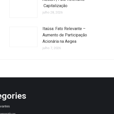
Capitalização
julho 28, 2026
Itaúsa: Fato Relevante –
Aumento de Participação
Acionária na Aegea
julho 7, 2026
egories
avantes
orporativas