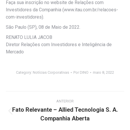
Faça sua inscrição no website de Relações com
Investidores da Companhia (www.itau.com.br/relacoes-
com-investidores).
São Paulo (SP), 08 de Maio de 2022.
RENATO LULIA JACOB
Diretor Relações com Investidores e Inteligência de
Mercado
Category:
Notícias Corporativas
Por
DINO
maio 8, 2022
Navegação
ANTERIOR
de
Fato Relevante – Allied Tecnologia S. A.
Post
Companhia Aberta
post:
anterior: