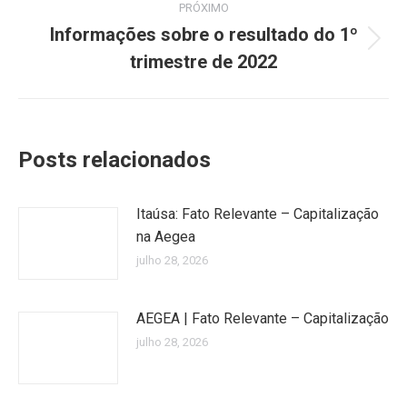
PRÓXIMO
Informações sobre o resultado do 1º
Próximo
trimestre de 2022
post:
Posts relacionados
Itaúsa: Fato Relevante – Capitalização
na Aegea
julho 28, 2026
AEGEA | Fato Relevante – Capitalização
julho 28, 2026