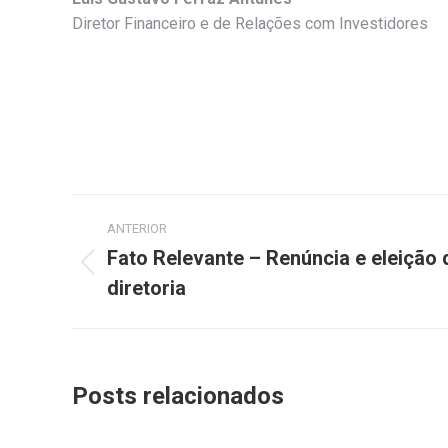
Diretor Financeiro e de Relações com Investidores
Navegação
ANTERIOR
de
Fato Relevante – Renúncia e eleiçã
Post
diretoria
post:
anterior:
Posts relacionados