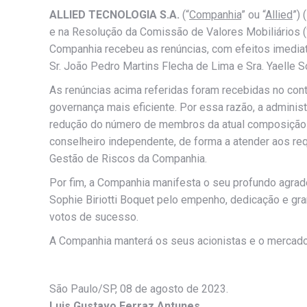
ALLIED TECNOLOGIA S.A.
(“
Companhia
” ou “
Allied
”)
e na Resolução da Comissão de Valores Mobiliários (
Companhia recebeu as renúncias, com efeitos imediat
Sr. João Pedro Martins Flecha de Lima e Sra. Yaelle So
As renúncias acima referidas foram recebidas no cont
governança mais eficiente. Por essa razão, a adminis
redução do número de membros da atual composição d
conselheiro independente, de forma a atender aos re
Gestão de Riscos da Companhia.
Por fim, a Companhia manifesta o seu profundo agradec
Sophie Biriotti Boquet pelo empenho, dedicação e gr
votos de sucesso.
A Companhia manterá os seus acionistas e o mercad
São Paulo/SP, 08 de agosto de 2023.
Luis Gustavo Ferraz Antunes