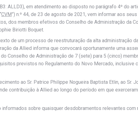
 (B3: ALLD3), em atendimento ao disposto no parágrafo 4º do art
“
CVM
”) n.º 44, de 23 de agosto de 2021, vem informar aos seus
os, dos membros efetivos do Conselho de Administração da Compa
phie Biriotti Boquet.
exto de um processo de reestruturação da alta administração da
tração da Allied informa que convocará oportunamente uma assemb
o Conselho de Administração de 7 (sete) para 5 (cinco) memb
quisitos previstos no Regulamento do Novo Mercado, inclusive 
imento ao Sr. Patrice Philippe Nogueira Baptista Etlin, ao Sr. J
ande contribuição à Allied ao longo do período em que exercer
o informados sobre quaisquer desdobramentos relevantes com r