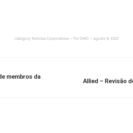
Category:
Notícias Corporativas
Por
DINO
agosto 8, 2023
o de membros da
Allied – Revisão 
Próximo
post: