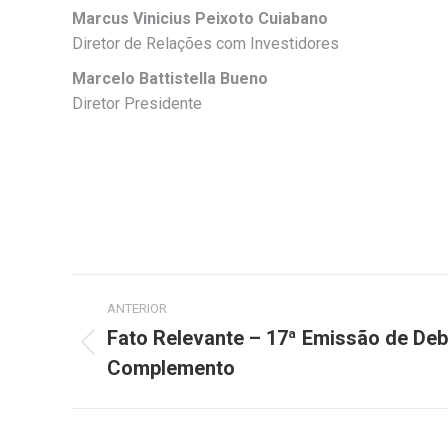
Marcus Vinicius Peixoto Cuiabano
Diretor de Relações com Investidores
Marcelo Battistella Bueno
Diretor Presidente
Navegação
ANTERIOR
de
Fato Relevante – 17ª Emissão de De
Post
Complemento
post:
anterior: