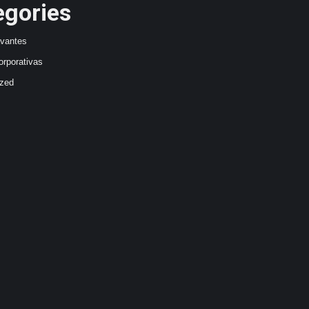
egories
avantes
orporativas
ized