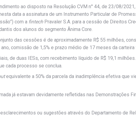
tendimento ao disposto na Resolução CVM n° 44, de 23/08/2021
nesta data a assinatura de um Instrumento Particular de Promes
essão”) com a
fintech
Pravaler S.A. para a cessão de Direitos Cre
tudantis dos alunos do segmento Ânima Core.
o conjunto das cessões é de aproximadamente R$ 55 milhões, co
o ano, comissão de 1,5% e prazo médio de 17 meses da carteira 
iais, de duas IESs, com recebimento líquido de R$ 19,1 milhõe
ue cada processo se conclua.
out
equivalente a 50% da parcela da inadimplência efetiva que vie
stimada já estavam devidamente refletidas nas Demonstrações Fi
s esclarecimentos ou sugestões através do Departamento de Re