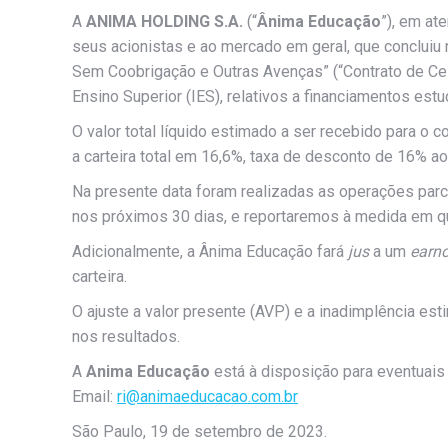
A
ANIMA HOLDING S.A.
(“
Ânima
Educação
”), em a
seus acionistas e ao mercado em geral, que concluiu 
Sem Coobrigação e Outras Avenças” (“Contrato de C
Ensino Superior (IES), relativos a financiamentos es
O valor total líquido estimado a ser recebido para 
a carteira total em 16,6%, taxa de desconto de 16% a
Na presente data foram realizadas as operações parc
nos próximos 30 dias, e reportaremos à medida em q
Adicionalmente, a Ânima Educação fará
jus
a um
earn
carteira.
O ajuste a valor presente (AVP) e a inadimplência e
nos resultados.
A
Anima Educação
está à disposição para eventuai
Email:
ri@animaeducacao.com.br
São Paulo, 19 de setembro de 2023.