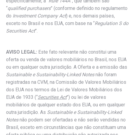
especificamente, a “
Rule 144A
”, que também são
“
qualified purchasers
” (conforme definido no regulamento
do
Investment Company Act
) e, nos demais países,
exceto no Brasil e nos EUA, com base na “
Regulation S do
Securities Act
”.
AVISO LEGAL:
Este fato relevante não constitui uma
oferta ou venda de valores mobiliários no Brasil, nos EUA
ou em qualquer outra jurisdição. A Oferta e a emissão das
Sustainable e Sustainability-Linked Notes
não foram
registradas na CVM, na Comissão de Valores Mobiliários
dos EUA nos termos da Lei de Valores Mobiliários dos
EUA de 1933 (“
Securities Act
”) ou lei de valores
mobiliários de qualquer estado dos EUA, ou em qualquer
outra jurisdição. As
Sustainable e Sustainability-Linked
Notes
não podem ser ofertadas e não serão vendidas no
Brasil, exceto em circunstâncias que não constituam uma
oferta pública ou uma distribuição não autorizada nos