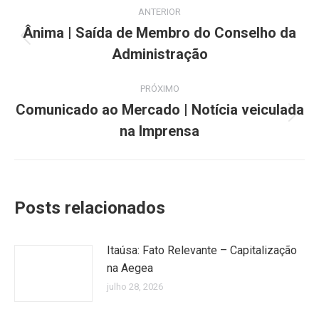
Navegação
ANTERIOR
de
Ânima | Saída de Membro do Conselho da
Post
Administração
post:
anterior:
PRÓXIMO
Comunicado ao Mercado | Notícia veiculada
Próximo
na Imprensa
post:
Posts relacionados
Itaúsa: Fato Relevante – Capitalização
na Aegea
julho 28, 2026