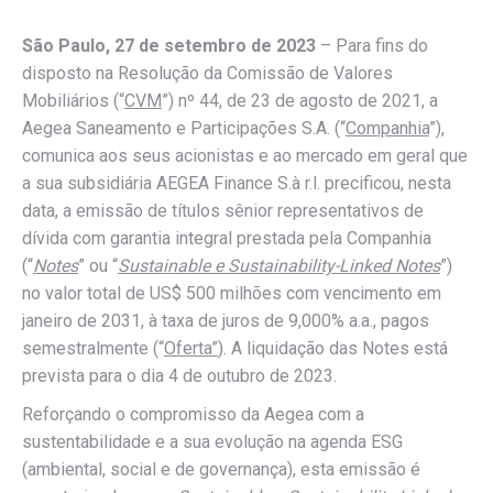
São Paulo
,
27 de setembro de 2023
– Para fins do
disposto na Resolução da Comissão de Valores
Mobiliários (“
CVM
”) nº 44, de 23 de agosto de 2021, a
Aegea Saneamento e Participações S.A. (“
Companhia
”),
comunica aos seus acionistas e ao mercado em geral que
a sua subsidiária AEGEA Finance S.à r.l. precificou, nesta
data, a emissão de títulos sênior representativos de
dívida com garantia integral prestada pela Companhia
(“
Notes
” ou “
Sustainable e Sustainability-Linked Notes
”)
no valor total de US$ 500 milhões com vencimento em
janeiro de 2031, à taxa de juros de 9,000% a.a., pagos
semestralmente (“
Oferta”
). A liquidação das Notes está
prevista para o dia 4 de outubro de 2023.
Reforçando o compromisso da Aegea com a
sustentabilidade e a sua evolução na agenda ESG
(ambiental, social e de governança), esta emissão é