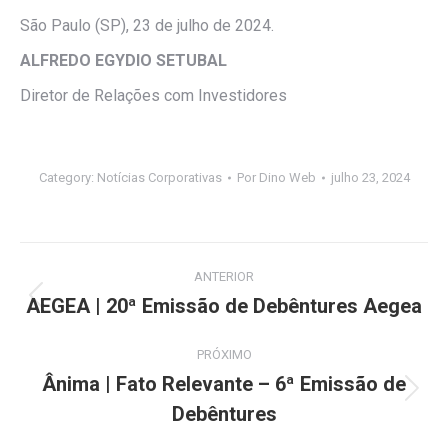
São Paulo (SP), 23 de julho de 2024.
ALFREDO EGYDIO SETUBAL
Diretor de Relações com Investidores
Category:
Notícias Corporativas
Por
Dino Web
julho 23, 2024
Navegação
ANTERIOR
de
AEGEA | 20ª Emissão de Debêntures Aegea
Post
anterior:
post:
PRÓXIMO
Ânima | Fato Relevante – 6ª Emissão de
Próximo
Debêntures
post: