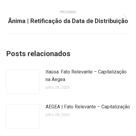
post:
anterior:
PRÓXIMO
Ânima | Retificação da Data de Distribuição
Próximo
post:
Posts relacionados
Itaúsa: Fato Relevante – Capitalização
na Aegea
julho 28, 2026
AEGEA | Fato Relevante – Capitalização
julho 28, 2026