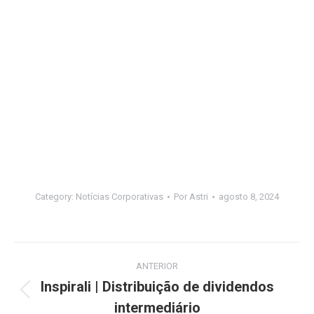
Category:
Notícias Corporativas
Por
Astri
agosto 8, 2024
Navegação
ANTERIOR
de
Inspirali | Distribuição de dividendos
Post
intermediário