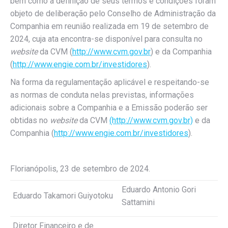
bem como a definição de seus termos e condições foram
objeto de deliberação pelo Conselho de Administração da
Companhia em reunião realizada em 19 de setembro de
2024, cuja ata encontra-se disponível para consulta no
website
da CVM (
http://www.cvm.gov.br
) e da Companhia
(
http://www.engie.com.br/investidores
).
Na forma da regulamentação aplicável e respeitando-se
as normas de conduta nelas previstas, informações
adicionais sobre a Companhia e a Emissão poderão ser
obtidas no
website
da CVM
(http://www.cvm.gov.br)
e da
Companhia (
http://www.engie.com.br/investidores
).
Florianópolis, 23 de setembro de 2024.
Eduardo Antonio Gori
Eduardo Takamori Guiyotoku
Sattamini
Diretor Financeiro e de