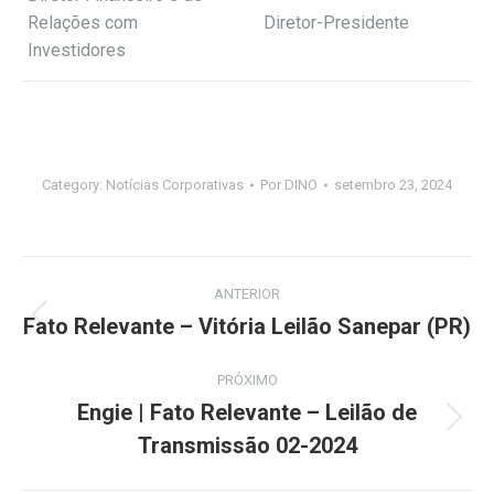
Relações com
Diretor-Presidente
Investidores
Category:
Notícias Corporativas
Por
DINO
setembro 23, 2024
Navegação
ANTERIOR
de
Fato Relevante – Vitória Leilão Sanepar (PR)
Post
anterior:
post:
PRÓXIMO
Engie | Fato Relevante – Leilão de
Próximo
Transmissão 02-2024
post: