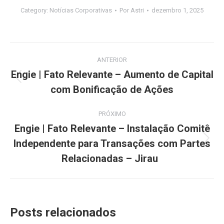
Category:
Notícias Corporativas
Por
Astri
dezembro 1, 2025
Navegação
ANTERIOR
de
Engie | Fato Relevante – Aumento de Capital
Post
com Bonificação de Ações
post:
anterior:
PRÓXIMO
Engie | Fato Relevante – Instalação Comitê
Independente para Transações com Partes
Próximo
post:
Relacionadas – Jirau
Posts relacionados