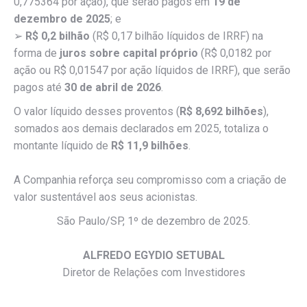
0,775364 por ação), que serão pagos em
19 de
dezembro de 2025
; e
➢
R$ 0,2 bilhão
(R$ 0,17 bilhão líquidos de IRRF) na
forma de
juros sobre capital próprio
(R$ 0,0182 por
ação ou R$ 0,01547 por ação líquidos de IRRF), que serão
pagos até
30 de abril de 2026
.
O valor líquido desses proventos (
R$ 8,692 bilhões
),
somados aos demais declarados em 2025, totaliza o
montante líquido de
R$ 11,9 bilhões
.
A Companhia reforça seu compromisso com a criação de
valor sustentável aos seus acionistas.
São Paulo/SP, 1º de dezembro de 2025.
ALFREDO EGYDIO SETUBAL
Diretor de Relações com Investidores