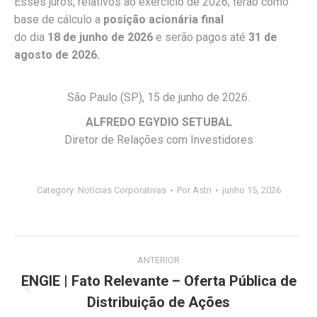
Esses juros, relativos ao exercício de 2026, terão como
base de cálculo a
posição acionária final
do dia
18 de junho de 2026
e serão pagos até
31 de
agosto de 2026.
São Paulo (SP), 15 de junho de 2026.
ALFREDO EGYDIO SETUBAL
Diretor de Relações com Investidores
Category:
Notícias Corporativas
Por
Astri
junho 15, 2026
Navegação
ANTERIOR
de
ENGIE | Fato Relevante – Oferta Pública de
Post
Distribuição de Ações
post:
anterior: