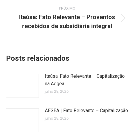
PRÓXIMO
Itaúsa: Fato Relevante – Proventos
Próximo
recebidos de subsidiária integral
post:
Posts relacionados
Itaúsa: Fato Relevante – Capitalização
na Aegea
julho 28, 2026
AEGEA | Fato Relevante – Capitalização
julho 28, 2026