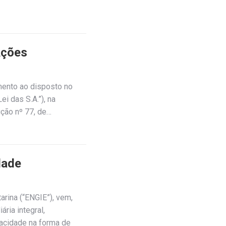
Ações
ento ao disposto no
i das S.A.”), na
ção nº 77, de…
dade
rina (“ENGIE”), vem,
ria integral,
acidade na forma de