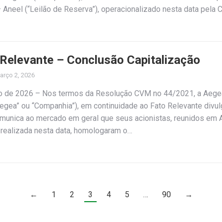
 Aneel (“Leilão de Reserva”), operacionalizado nesta data pela
Relevante – Conclusão Capitalização
arço 2, 2026
ço de 2026 – Nos termos da Resolução CVM no 44/2021, a Aeg
“Aegea” ou “Companhia”), em continuidade ao Fato Relevante divu
omunica ao mercado em geral que seus acionistas, reunidos em 
) realizada nesta data, homologaram o…
←
1
2
3
4
5
…
90
→