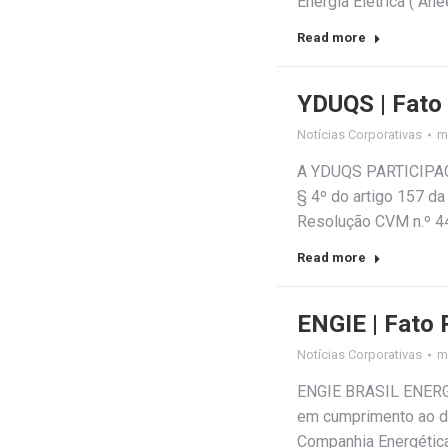
Energia Elétrica (“An
Read more
YDUQS | Fato
Notícias Corporativas
m
A YDUQS PARTICIPAÇÕ
§ 4º do artigo 157 da
Resolução CVM n.º 44
Read more
ENGIE | Fato 
Notícias Corporativas
m
ENGIE BRASIL ENERGIA
em cumprimento ao di
Companhia Energética