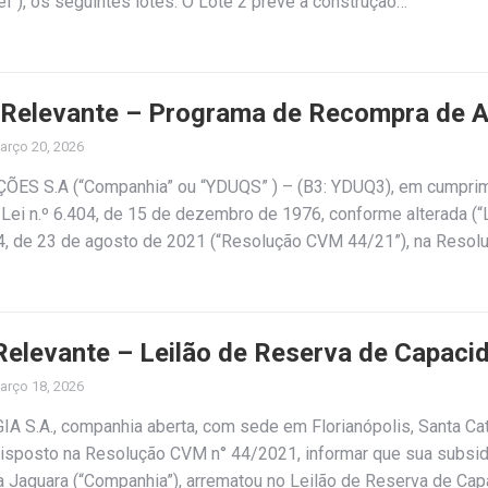
eel”), os seguintes lotes: O Lote 2 prevê a construção…
 Relevante – Programa de Recompra de 
arço 20, 2026
ES S.A (“Companhia” ou “YDUQS” ) – (B3: YDUQ3), em cumprim
 Lei n.º 6.404, de 15 de dezembro de 1976, conforme alterada (“Le
, de 23 de agosto de 2021 (“Resolução CVM 44/21”), na Resolu
Relevante – Leilão de Reserva de Capaci
arço 18, 2026
 S.A., companhia aberta, com sede em Florianópolis, Santa Cata
sposto na Resolução CVM n° 44/2021, informar que sua subsidiá
 Jaguara (“Companhia”), arrematou no Leilão de Reserva de Cap