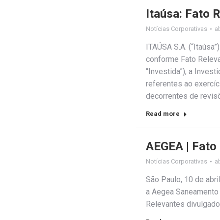
Itaúsa: Fato 
Notícias Corporativas
ab
ITAÚSA S.A. (“Itaúsa
conforme Fato Releva
“Investida”), a Inve
referentes ao exercíc
decorrentes de revis
Read more
AEGEA | Fato
Notícias Corporativas
ab
São Paulo, 10 de abr
a Aegea Saneamento e
Relevantes divulgado