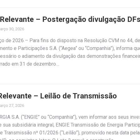
 Relevante – Postergação divulgação DF
arço 30, 2026
ço de 2026 – Para fins do disposto na Resolução CVM no 44, d
ento e Participações S.A. (“Aegea” ou “Companhia”), informa qu
cessário o adiamento da divulgação das demonstrações financeir
cerrado em 31 de dezembro…
Relevante – Leilão de Transmissão
arço 27, 2026
IA S.A. (“ENGIE” ou “Companhia”), vem informar aos seus inve
sua subsidiária integral, ENGIE Transmissão de Energia Partici
de Transmissão nº 01/2026 (“Leilão”), promovido nesta data pel