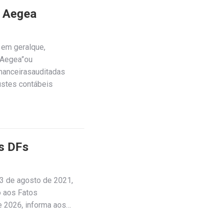
a Aegea
 em geralque,
“Aegea”ou
inanceirasauditadas
justes contábeis
s DFs
23 de agosto de 2021,
o aos Fatos
e 2026, informa aos…