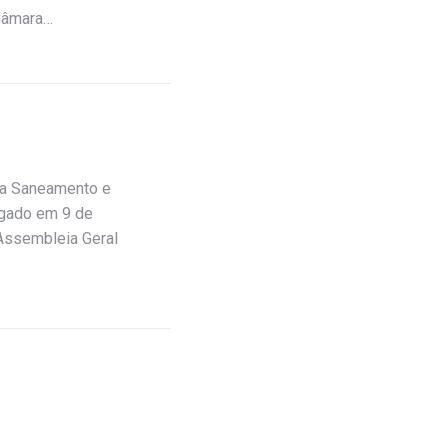
 Câmara…
ea Saneamento e
lgado em 9 de
Assembleia Geral