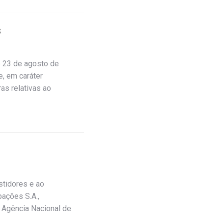
s
e 23 de agosto de
e, em caráter
as relativas ao
stidores e ao
pações S.A.,
a Agência Nacional de