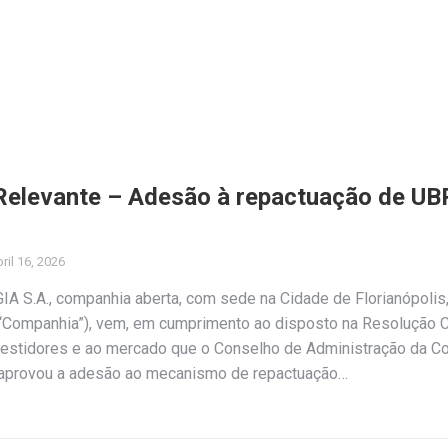
 Relevante – Adesão à repactuação de UB
ril 16, 2026
 S.A., companhia aberta, com sede na Cidade de Florianópolis
u “Companhia”), vem, em cumprimento ao disposto na Resolução
vestidores e ao mercado que o Conselho de Administração da C
, aprovou a adesão ao mecanismo de repactuação…