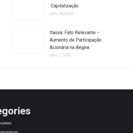
Capitalização
julho 28, 2026
Itaúsa: Fato Relevante –
Aumento de Participação
Acionária na Aegea
julho 7, 2026
egories
avantes
orporativas