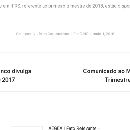
m IFRS, referente ao primeiro trimestre de 2018, estão dispon
Category:
Notícias Corporativas
Por
DINO
maio 1, 2018
nco divulga
Comunicado ao M
Próximo
e 2017
Trimestre
post:
AEGEA | Fato Relevante –