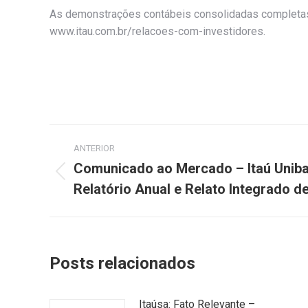
As demonstrações contábeis consolidadas completas e
www.itau.com.br/relacoes-com-investidores.
Navegação
ANTERIOR
de
Comunicado ao Mercado – Itaú Uniba
Post
Relatório Anual e Relato Integrado d
post:
anterior:
Posts relacionados
Itaúsa: Fato Relevante –