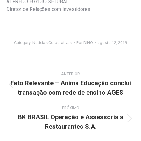
ALFREDO EGYDIO SETUBAL
Diretor de Relações com Investidores
Category:
Notícias Corporativas
Por
DINO
agosto 12, 2019
Navegação
ANTERIOR
de
Fato Relevante – Anima Educação conclui
Post
transação com rede de ensino AGES
post:
anterior:
PRÓXIMO
BK BRASIL Operação e Assessoria a
Próximo
Restaurantes S.A.
post: