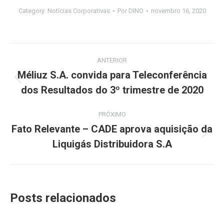
Category:
Notícias Corporativas
Por
DINO
novembro 16, 2020
Navegação
ANTERIOR
de
Méliuz S.A. convida para Teleconferência
Post
dos Resultados do 3º trimestre de 2020
post:
anterior:
PRÓXIMO
Fato Relevante – CADE aprova aquisição da
Próximo
Liquigás Distribuidora S.A
post:
Posts relacionados