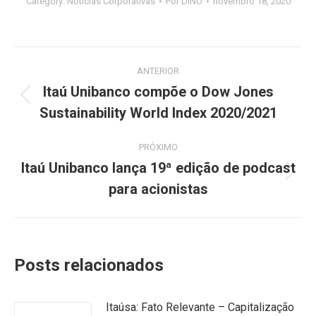
Category:
Notícias Corporativas
Por
DINO
novembro 18, 2020
Navegação
ANTERIOR
de
Itaú Unibanco compõe o Dow Jones
Post
Sustainability World Index 2020/2021
post:
anterior:
PRÓXIMO
Itaú Unibanco lança 19ª edição de podcast
Próximo
para acionistas
post:
Posts relacionados
Itaúsa: Fato Relevante – Capitalização