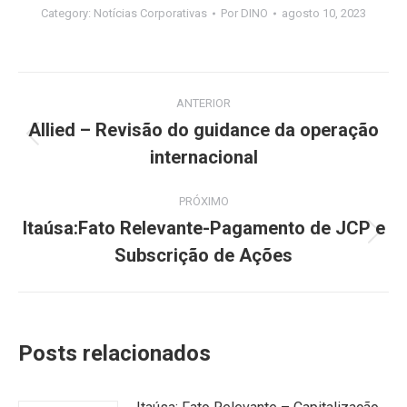
Category:
Notícias Corporativas
Por
DINO
agosto 10, 2023
Navegação
ANTERIOR
de
Allied – Revisão do guidance da operação
Post
internacional
post:
anterior:
PRÓXIMO
Itaúsa:Fato Relevante-Pagamento de JCP e
Próximo
Subscrição de Ações
post:
Posts relacionados