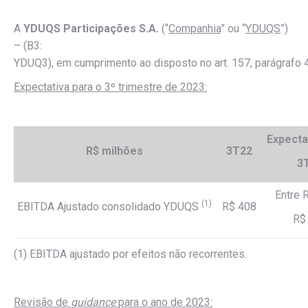
A
YDUQS Participações
S.A.
(“
Companhia
” ou “
YDUQS
”)
– (B3:
YDUQ3), em cumprimento ao disposto no art. 157, parágrafo 
Expectativa
para
o
3º
trimestre
de
2023:
Expecta
R$ milhões
3T22
3
Entre 
(1)
EBITDA Ajustado consolidado YDUQS
R$ 408
R$
(1) EBITDA ajustado por efeitos não recorrentes.
Revisão
de
guidance
para
o
ano
de
2023: