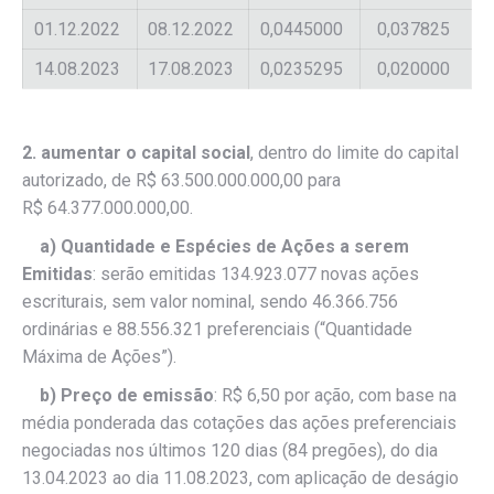
01.12.2022
08.12.2022
0,0445000
0,037825
14.08.2023
17.08.2023
0,0235295
0,020000
2. aumentar o capital social
, dentro do limite do capital
autorizado, de R$ 63.500.000.000,00 para
R$ 64.377.000.000,00.
a)
Quantidade e Espécies de Ações a serem
Emitidas
: serão emitidas 134.923.077 novas ações
escriturais, sem valor nominal, sendo 46.366.756
ordinárias e 88.556.321 preferenciais (“Quantidade
Máxima de Ações”).
b)
Preço de emissão
: R$ 6,50 por ação, com base na
média ponderada das cotações das ações preferenciais
negociadas nos últimos 120 dias (84 pregões), do dia
13.04.2023 ao dia 11.08.2023, com aplicação de deságio