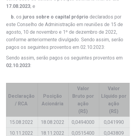
17.08.2023
; e
b.
os
juros sobre o capital próprio
declarados por
este Conselho de Administração em reuniões de 15 de
agosto, 10 de novembro e 1º de dezembro de 2022,
conforme anteriormente divulgado. Sendo assim, serão
pagos os seguintes proventos em 02.10.2023:
Sendo assim, serão pagos os seguintes proventos em
02.10.2023
:
Valor
Valor
Declaração
Posição
Bruto por
Líquido por
/ RCA
Acionária
ação
ação
(R$)
(R$)
15.08.2022
18.08.2022
0,0494000
0,041990
10.11.2022
18.11.2022
0,0515400
0,043809