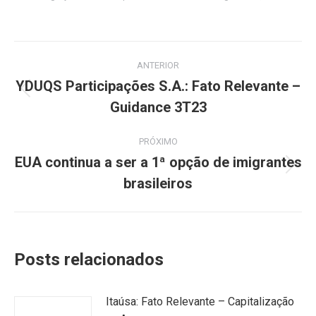
Navegação
ANTERIOR
de
YDUQS Participações S.A.: Fato Relevante –
Post
Guidance 3T23
post:
anterior:
PRÓXIMO
EUA continua a ser a 1ª opção de imigrantes
Próximo
brasileiros
post:
Posts relacionados
Itaúsa: Fato Relevante – Capitalização