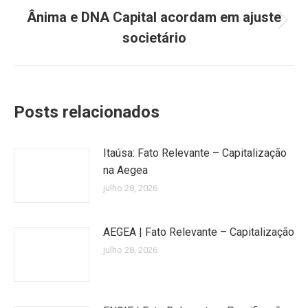
Ânima e DNA Capital acordam em ajuste
Próximo
societário
post:
Posts relacionados
Itaúsa: Fato Relevante – Capitalização
na Aegea
julho 28, 2026
AEGEA | Fato Relevante – Capitalização
julho 28, 2026