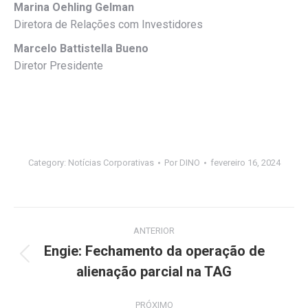
Marina Oehling Gelman
Diretora de Relações com Investidores
Marcelo Battistella Bueno
Diretor Presidente
Category:
Notícias Corporativas
Por
DINO
fevereiro 16, 2024
Navegação
ANTERIOR
de
Engie: Fechamento da operação de
Post
alienação parcial na TAG
post:
anterior:
PRÓXIMO